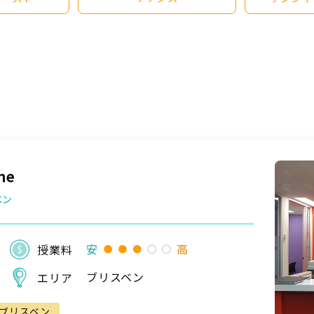
ne
ベン
安
高
授業料
ブリスベン
エリア
ブリスベン