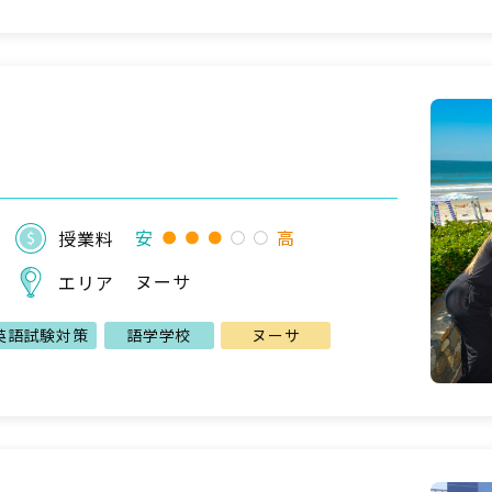
安
高
授業料
ヌーサ
エリア
英語試験対策
語学学校
ヌーサ