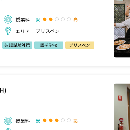
安
高
授業料
ブリスベン
エリア
英語試験対策
語学学校
ブリスベン
IH)
安
高
授業料