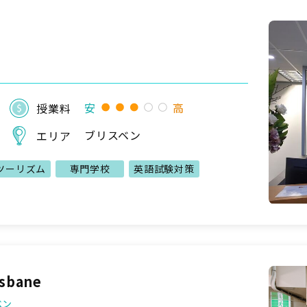
安
高
授業料
ブリスベン
エリア
ツーリズム
専門学校
英語試験対策
isbane
ベン