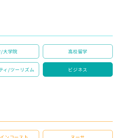
/大学院
高校留学
ティ/ツーリズム
ビジネス
インコースト
ヌーサ