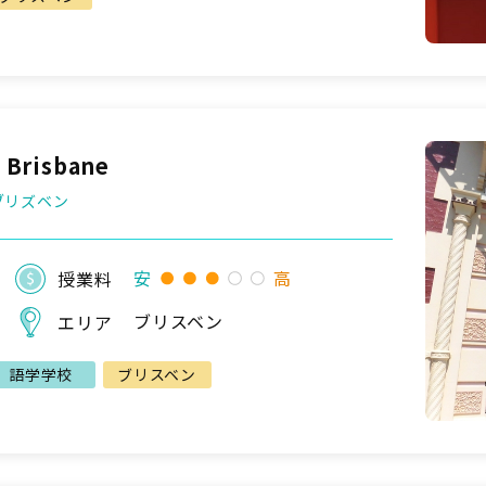
, Brisbane
ブリズベン
安
高
授業料
ブリスベン
エリア
語学学校
ブリスベン