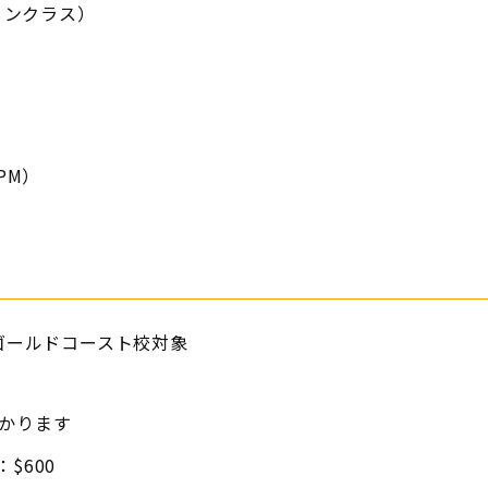
ョンクラス）
PM）
ゴールドコースト校対象
かかります
$600